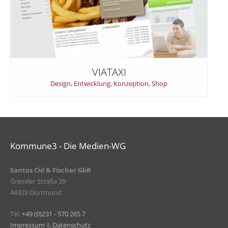
VIATAXI
Design
,
Entwicklung
,
Konzeption
,
Shop
Kommune3 - Die Medien-WG
Santos Cid & Fischer GbR
Greveler Straße 39
44329 Dortmund
Tel:
+49 (0)231 - 570 265 7
Impressum
&
Datenschutz