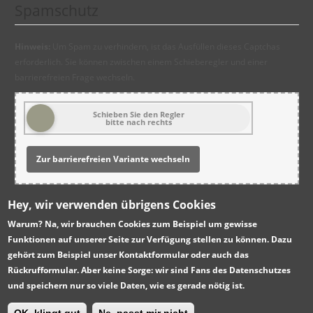
Spamschutz
Hinweis:
Um Spam zu verhindern, ist das Ausfüllen dieses Captchas
erforderlich. Sie können zwischen einem Schieberegler und einer
barrierefreien Frage wechseln.
Schieben Sie den Regler
bitte nach rechts
Zur barrierefreien Variante wechseln
Ich bin damit einverstanden, dass die Kommune3 meine
Hey, wir verwenden übrigens Cookies
Daten zur Kontaktaufnahme speichert (
Datenschutz
)
*
Warum?
Na, wir brauchen Cookies zum Beispiel um gewisse
Funktionen auf unserer Seite zur Verfügung stellen zu können. Dazu
gehört zum Beispiel unser Kontaktformular oder auch das
Rückrufformular. Aber keine Sorge: wir sind Fans des Datenschutzes
und speichern nur so viele Daten, wie es gerade nötig ist.
© Kommune 3 - Die Medien WG