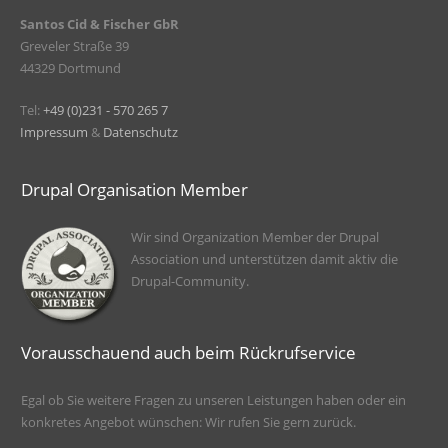
Santos Cid & Fischer GbR
Greveler Straße 39
44329 Dortmund
Tel:
+49 (0)231 - 570 265 7
Impressum
&
Datenschutz
Drupal Organisation Member
Wir sind Organization Member der Drupal
Association und unterstützen damit aktiv die
Drupal-Community.
Vorausschauend auch beim Rückrufservice
Egal ob Sie weitere Fragen zu unseren Leistungen haben oder ein
konkretes Angebot wünschen: Wir rufen Sie gern zurück.