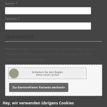
Name
*
Telefon
*
Spamschutz
Hinweis:
Um Spam zu verhindern, ist das Ausfüllen dieses Captchas
erforderlich. Sie können zwischen einem Schieberegler und einer
barrierefreien Frage wechseln.
Schieben Sie den Regler
bitte nach rechts
Zur barrierefreien Variante wechseln
Ich bin damit einverstanden, dass die Kommune3 meine
Hey, wir verwenden übrigens Cookies
Daten zur Kontaktaufnahme speichert (
Datenschutz
)
*